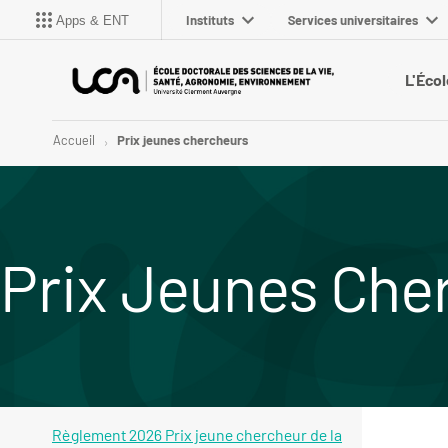
Instituts
Services universitaires
Apps & ENT
L'Écol
Accueil
Prix jeunes chercheurs
Prix Jeunes Che
Règlement 2026 Prix jeune chercheur de la