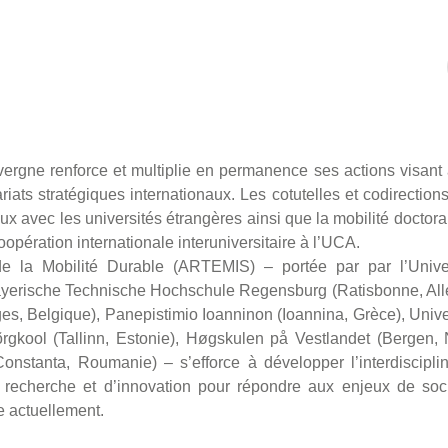
vergne renforce et multiplie en permanence ses actions visant
iats stratégiques internationaux. Les cotutelles et codirection
ux avec les universités étrangères ainsi que la mobilité doctor
coopération internationale interuniversitaire à l’UCA.
de la Mobilité Durable (ARTEMIS) – portée par par l’Unive
yerische Technische Hochschule Regensburg (Ratisbonne, All
es, Belgique), Panepistimio Ioanninon (Ioannina, Grèce), Unive
kõrgkool (Tallinn, Estonie), Høgskulen på Vestlandet (Bergen,
onstanta, Roumanie) – s’efforce à développer l’interdisciplin
 recherche et d’innovation pour répondre aux enjeux de soc
e actuellement.