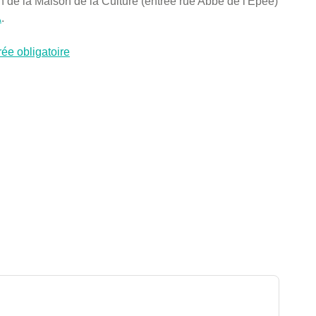
an de la Maison de la Culture (entrée rue Abbé de l'Epée)
A
.
irée obligatoire